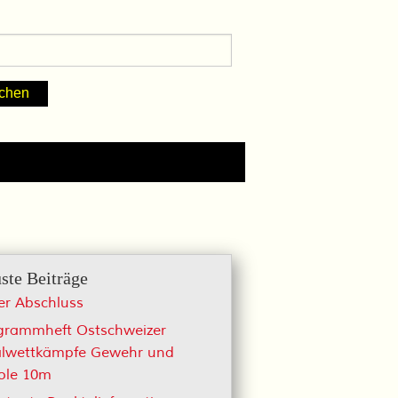
ste Beiträge
er Abschluss
grammheft Ostschweizer
alwettkämpfe Gewehr und
tole 10m