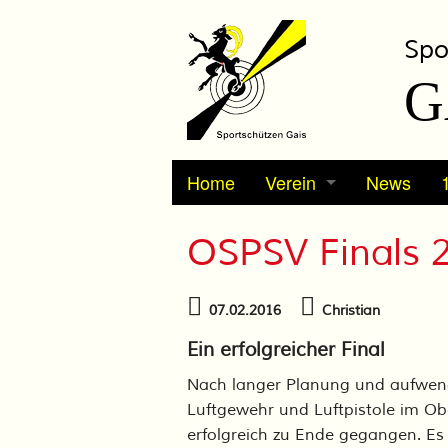
Spo
G
Home
Verein
News
Vorstand / Kontakt
OSPSV Finals 
Vereinsgeschichte
07.02.2016
Christian
Statuten
Ein erfolgreicher Final
Ortsplan
Nach langer Planung und aufwend
Luftgewehr und Luftpistole im Ob
erfolgreich zu Ende gegangen. Es 