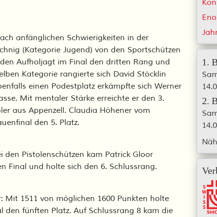
Kon
Eno
Jah
ach anfänglichen Schwierigkeiten in der
schnig (Kategorie Jugend) von den Sportschützen
1. 
nden Aufholjagt im Final den dritten Rang und
elben Kategorie rangierte sich David Stöcklin
Sam
benfalls einen Podestplatz erkämpfte sich Werner
14.0
asse. Mit mentaler Stärke erreichte er den 3.
2. 
bler aus Appenzell. Claudia Höhener vom
Sam
uenfinal den 5. Platz.
14.0
Näh
Bei den Pistolenschützen kam Patrick Gloor
en Final und holte sich den 6. Schlussrang.
Ver
: Mit 1511 von möglichen 1600 Punkten holte
al den fünften Platz. Auf Schlussrang 8 kam die