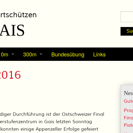
rtschützen
AIS
10m
300m
Bundesübung
Links
Termine
Termine
2016
Berichte / Resultate
Berichte / Resultate
Neu
Nachwuchs
Schiesskurs 300m
Gut
Pro
iger Durchführung ist der Ostschweizer Final
Fin
erstufenzentrum in Gais letzten Sonntag
Pis
konnten einige Appenzeller Erfolge gefeiert