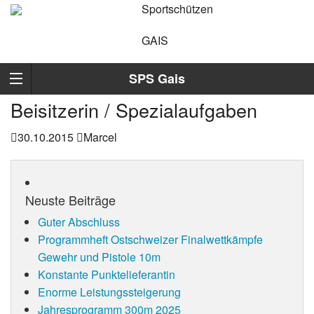
Sportschützen
GAIS
SPS Gais
Beisitzerin / Spezialaufgaben
30.10.2015
Marcel
Neuste Beiträge
Guter Abschluss
Programmheft Ostschweizer Finalwettkämpfe
Gewehr und Pistole 10m
Konstante Punktelieferantin
Enorme Leistungssteigerung
Jahresprogramm 300m 2025