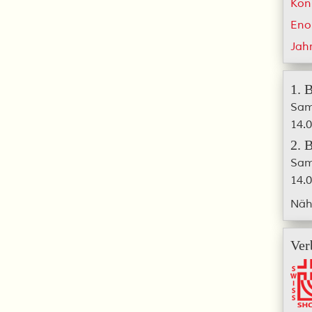
Kon
Eno
Jah
1. 
Sam
14.0
2. 
Sam
14.0
Näh
Ver