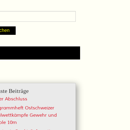
ste Beiträge
er Abschluss
grammheft Ostschweizer
alwettkämpfe Gewehr und
tole 10m