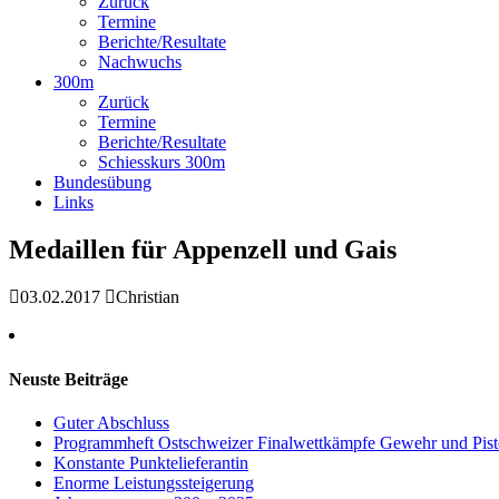
Zurück
Termine
Berichte/Resultate
Nachwuchs
300m
Zurück
Termine
Berichte/Resultate
Schiesskurs 300m
Bundesübung
Links
Medaillen für Appenzell und Gais
03.02.2017
Christian
Neuste Beiträge
Guter Abschluss
Programmheft Ostschweizer Finalwettkämpfe Gewehr und Pis
Konstante Punktelieferantin
Enorme Leistungssteigerung