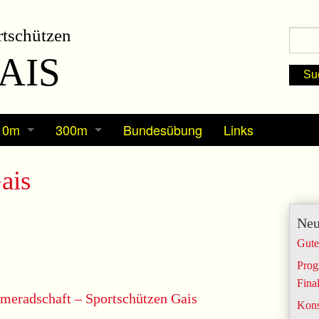
tschützen
AIS
10m
300m
Bundesübung
Links
Termine
Termine
ais
Berichte / Resultate
Berichte / Resultate
Neu
Nachwuchs
Schiesskurs 300m
Gute
Prog
Fina
meradschaft – Sportschützen Gais
Kons