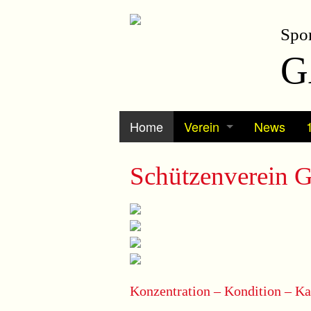
Spor
G
Home
Verein
News
Vorstand / Kontakt
Schützenverein G
Vereinsgeschichte
Statuten
Ortsplan
Konzentration – Kondition – Ka