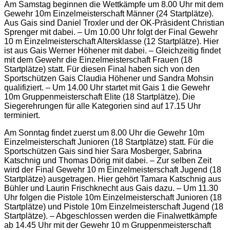
Am Samstag beginnen die Wettkämpfe um 8.00 Uhr mit dem
Gewehr 10m Einzelmeisterschaft Männer (24 Startplätze).
Aus Gais sind Daniel Troxler und der OK-Präsident Christian
Sprenger mit dabei. – Um 10.00 Uhr folgt der Final
Gewehr
10 m Einzelmeisterschaft Altersklasse (12 Startplätze). Hier
ist aus Gais Werner Höhener mit dabei. – Gleichzeitig findet
mit dem Gewehr die Einzelmeisterschaft Frauen (18
Startplätze) statt. Für diesen Final haben sich von den
Sportschützen Gais Claudia Höhener und Sandra Mohsin
qualifiziert. – Um 14.00 Uhr startet mit Gais 1 die Gewehr
10m Gruppenmeisterschaft Elite (18 Startplätze). Die
Siegerehrungen für alle Kategorien sind auf 17.15 Uhr
terminiert.
Am Sonntag findet zuerst um 8.00 Uhr die Gewehr 10m
Einzelmeisterschaft Junioren (18 Startplätze) statt. Für die
Sportschützen Gais sind hier Sara Mosberger, Sabrina
Katschnig und Thomas Dörig mit dabei. – Zur selben Zeit
wird der Final Gewehr 10 m Einzelmeisterschaft Jugend (18
Startplätze) ausgetragen. Hier gehört Tamara Katschnig aus
Bühler und Laurin Frischknecht aus Gais dazu. – Um 11.30
Uhr folgen die Pistole 10m Einzelmeisterschaft Junioren (18
Startplätze) und Pistole 10m Einzelmeisterschaft Jugend (18
Startplätze). – Abgeschlossen werden die Finalwettkämpfe
ab 14.45 Uhr mit der Gewehr 10 m Gruppenmeisterschaft