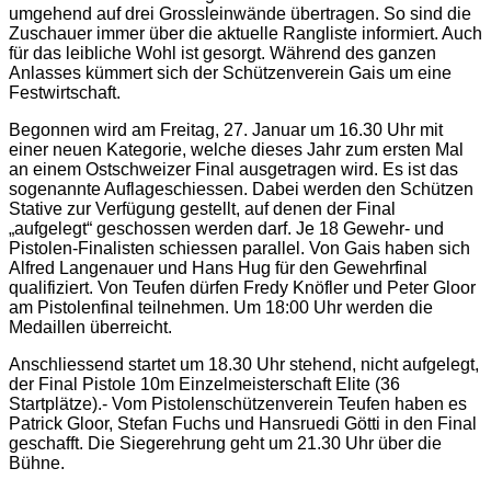
umgehend auf drei Grossleinwände übertragen. So sind die
Zuschauer immer über die aktuelle Rangliste informiert. Auch
für das leibliche Wohl ist gesorgt. Während des ganzen
Anlasses kümmert sich der Schützenverein Gais um eine
Festwirtschaft.
Begonnen wird am Freitag, 27. Januar um 16.30 Uhr mit
einer neuen Kategorie, welche dieses Jahr zum ersten Mal
an einem Ostschweizer Final ausgetragen wird. Es ist das
sogenannte Auflageschiessen. Dabei werden den Schützen
Stative zur Verfügung gestellt, auf denen der Final
„aufgelegt“ geschossen werden darf. Je 18 Gewehr- und
Pistolen-Finalisten schiessen parallel. Von Gais haben sich
Alfred Langenauer und Hans Hug für den Gewehrfinal
qualifiziert. Von Teufen dürfen Fredy Knöfler und Peter Gloor
am Pistolenfinal teilnehmen. Um 18:00 Uhr werden die
Medaillen überreicht.
Anschliessend startet um 18.30 Uhr stehend, nicht aufgelegt,
der Final Pistole 10m Einzelmeisterschaft Elite (36
Startplätze).- Vom Pistolenschützenverein Teufen haben es
Patrick Gloor, Stefan Fuchs und Hansruedi Götti in den Final
geschafft. Die Siegerehrung geht um 21.30 Uhr über die
Bühne.